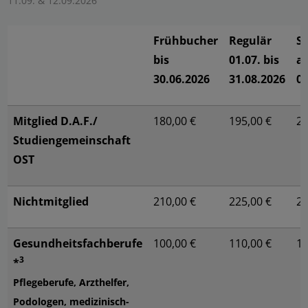
11.09. & 12.09.2026
Frühbucher
Regulär
S
bis
01.07. bis
a
30.06.2026
31.08.2026
01
Mitglied D.A.F./
180,00 €
195,00 €
21
Studiengemeinschaft
OST
Nichtmitglied
210,00 €
225,00 €
24
Gesundheitsfachberufe
100,00 €
110,00 €
12
3
*
Pflegeberufe, Arzthelfer,
Podologen, medizinisch-