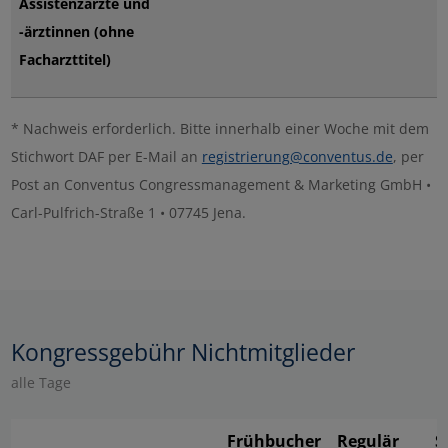
Assistenzärzte und
-ärztinnen (ohne
Facharzttitel)
* Nachweis erforderlich. Bitte innerhalb einer Woche mit dem
Stichwort DAF per E-Mail an
registrierung@conventus.de
, per
Post an Conventus Congressmanagement & Marketing GmbH •
Carl-Pulfrich-Straße 1 • 07745 Jena.
Kongressgebühr Nichtmitglieder
alle Tage
Frühbucher
Regulär
S