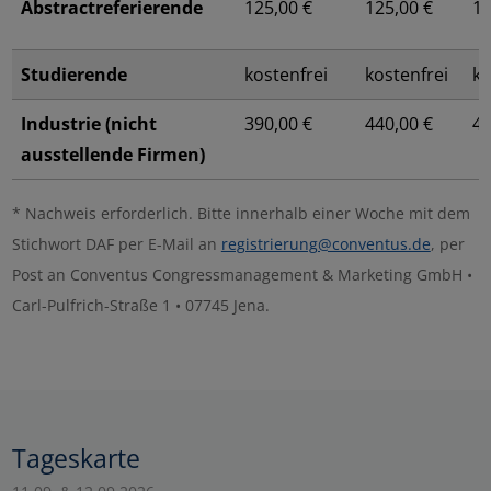
Abstractreferierende
125,00 €
125,00 €
12
Impressum
|
Datenschutz
Studierende
kostenfrei
kostenfrei
ko
Industrie (nicht
390,00 €
440,00 €
49
ausstellende Firmen)
* Nachweis erforderlich. Bitte innerhalb einer Woche mit dem
Stichwort DAF per E-Mail an
registrierung@conventus.de
, per
Post an Conventus Congressmanagement & Marketing GmbH •
Carl-Pulfrich-Straße 1 • 07745 Jena.
Tageskarte