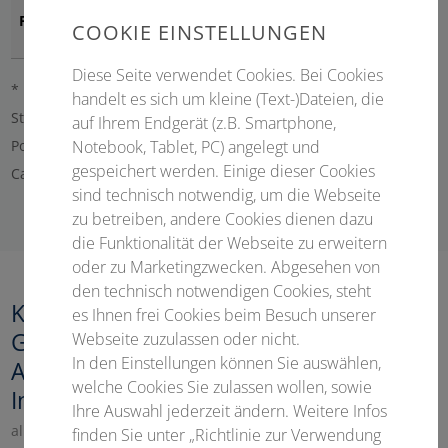
Facharzttitel)
COOKIE EINSTELLUNGEN
Diese Seite verwendet Cookies. Bei Cookies
* Nachweis erforderlich. Bitte innerhalb einer Woche mit dem
handelt es sich um kleine (Text-)Dateien, die
Stichwort DAF per E-Mail an
registrierung@conventus.de
, per
auf Ihrem Endgerät (z.B. Smartphone,
Notebook, Tablet, PC) angelegt und
Post an Conventus Congressmanagement & Marketing GmbH •
gespeichert werden. Einige dieser Cookies
Carl-Pulfrich-Straße 1 • 07745 Jena.
sind technisch notwendig, um die Webseite
zu betreiben, andere Cookies dienen dazu
die Funktionalität der Webseite zu erweitern
oder zu Marketingzwecken. Abgesehen von
den technisch notwendigen Cookies, steht
Kongressgebühr
es Ihnen frei Cookies beim Besuch unserer
Gesundheitsfachberufe,
Webseite zuzulassen oder nicht.
In den Einstellungen können Sie auswählen,
Abstractreferierende, Studierende &
welche Cookies Sie zulassen wollen, sowie
Industrie
Ihre Auswahl jederzeit ändern. Weitere Infos
alle Tage
finden Sie unter „Richtlinie zur Verwendung