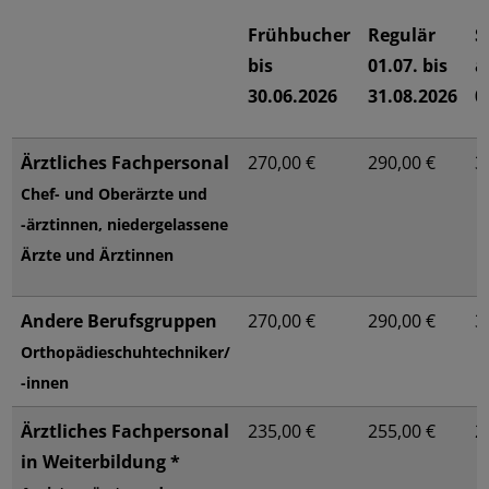
Frühbucher
Regulär
S
bis
01.07. bis
a
30.06.2026
31.08.2026
0
Ärztliches Fachpersonal
270,00 €
290,00 €
3
Chef- und Oberärzte und
-ärztinnen, niedergelassene
Ärzte und Ärztinnen
Andere Berufsgruppen
270,00 €
290,00 €
3
Orthopädieschuhtechniker/
-innen
Ärztliches Fachpersonal
235,00 €
255,00 €
2
in Weiterbildung *