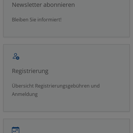
Newsletter abonnieren
Statistisch
Externer Inhalt
Bleiben Sie informiert!
Alle auswählen
Ablehnen
Speichern
Registrierung
Details anzeigen
Übersicht Registrierungsgebühren und
Impressum
|
Datenschutz
Anmeldung